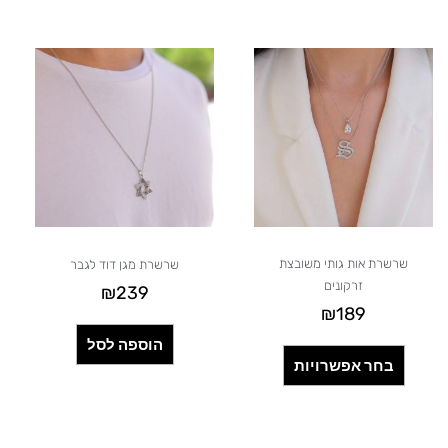
למוצר
זה
יש
מספר
סוגים.
ניתן
לבחור
את
האפשרויות
בעמוד
שרשרת אות גותי משובצת
שרשרת מגן דוד לגבר
המוצר
זרקונים
₪
239
₪
189
הוספה לסל
בחר אפשרויות