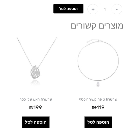
כמות
+
-
הוספה לסל
של
שרשרת
מוצרים קשורים
עיגול
צבעונית
משובצת
אבני
באגט
כסף
שרשרת טיפה קשיחה כסף
שרשרת האש שלי כסף
₪
199
₪
419
הוספה לסל
הוספה לסל