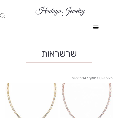
ילוג
תוכן
Hodaya Jewelry
שרשראות
ממוין
לפי
מציג 1–50 מתוך 147 תוצאות
הפריט
העדכני
ביותר