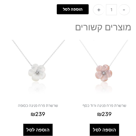
כמות
+
-
הוספה לסל
של
שרשרת
מוצרים קשורים
עיגול
משובצת
אבני
באגט
רוז
גולד
שרשרת פרח פנינה ורוד כסף
שרשרת פרח פנינה כסופה
₪
239
₪
239
הוספה לסל
הוספה לסל