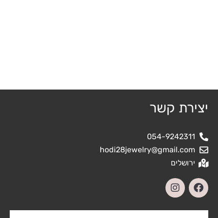
יצירת קשר
054-9242311
hodi28jewelry@gmail.com
ירושלים
I
F
n
a
s
c
t
e
שם