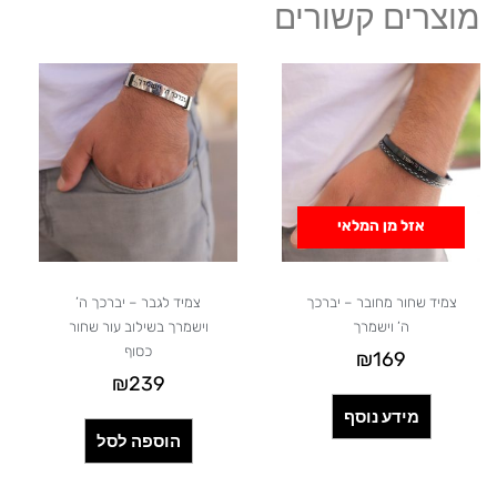
מוצרים קשורים
אזל מן המלאי
צמיד שחור מחובר – יברכך
צמיד לגבר – יברכך ה’
ה’ וישמרך
וישמרך בשילוב עור שחור
כסוף
₪
169
₪
239
מידע נוסף
הוספה לסל