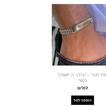
יד לגבר – יברכך ה’ וישמרך
כסוף
₪
169
הוספה לסל