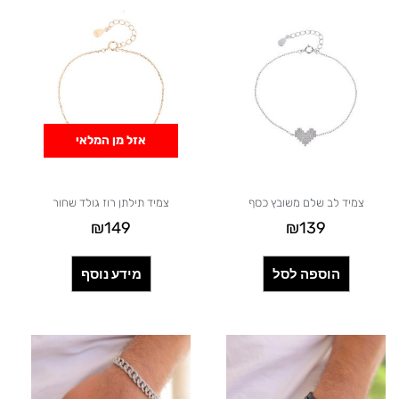
וישמרך
בשילוב
עור
שחור
כסוף
אזל מן המלאי
צמיד לב שלם משובץ כסף
צמיד תילתן רוז גולד שחור
₪
149
₪
139
הוספה לסל
מידע נוסף