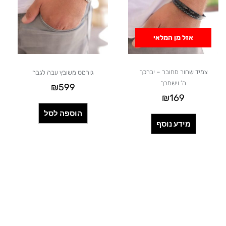
אזל מן המלאי
צמיד שחור מחובר – יברכך
גורמט משובץ עבה לגבר
ה’ וישמרך
₪
599
₪
169
הוספה לסל
מידע נוסף